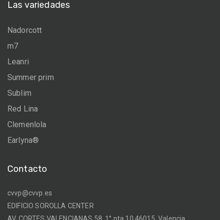
Las variedades
Nadorcott
m7
Leanri
Summer prim
Sublim
Red Lina
Clemenlola
Earlyna®
Contacto
cvvp@cvvp.es
EDIFICIO SOROLLA CENTER
AV. CORTES VALENCIANAS 58. 1° pta 10 46015, Valencia