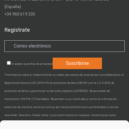
(España)
+34 960 619 335
Regístrate
Si acepto la
política de privacidad
*Información sobre el tratamiento de sus datos personales de acuerdo con lo establecido en el
Reglamento General (UE) 2016/679, de protección de datos (RGPD) y en la L.O. 3/2018, de
protección de datos y garantía de los derechos digitales (LOPDGDD). Responsable del
tratamiento: CVVP A.I.E Finalidades: Responder a sus solicitudes y remitirle información
comercial de nuestros servicios, incluso por medios electrónicos suscribiéndole a nuestra
newsletter. Derechos: Puede retirar su consentimiento en cualquier momento, así como
acceder, rectificar, suprimir sus datos y demás derechos en cvvp@cvvp.es. Información adicional: