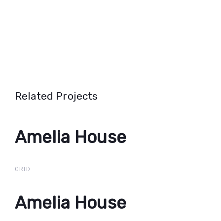
Related Projects
Amelia House
Amelia
House
GRID
Amelia House
Amelia