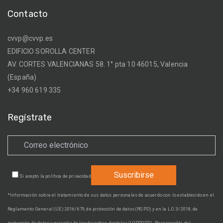
Contacto
cvvp@cvvp.es
EDIFICIO SOROLLA CENTER
AV. CORTES VALENCIANAS 58. 1° pta 10 46015, Valencia
(España)
+34 960 619 335
Regístrate
Si acepto la
política de privacidad
*Información sobre el tratamiento de sus datos personales de acuerdo con lo establecido en el
Reglamento General (UE) 2016/679, de protección de datos (RGPD) y en la L.O. 3/2018, de
protección de datos y garantía de los derechos digitales (LOPDGDD). Responsable del