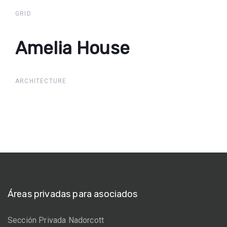
House
GRID
Amelia House
Amelia
House
ARCHITECTURE
Áreas privadas para asociados
Sección Privada Nadorcott