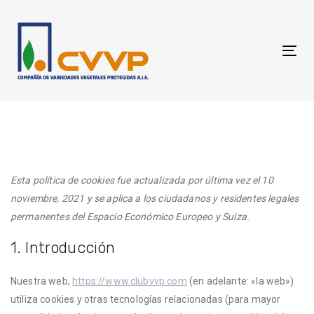
Skip
Skip
links
to
primary
Tog
navigation
nav
Skip
to
Consent
Consent
Consent
Consent
Consent
Consent
Consent
Consent
Consent
Estadísticas
Marketing
content
to
to
to
to
to
to
to
to
to
service
service
service
service
service
service
service
service
service
google-
google-
visual-
10web
wordpress
sucuri
complianz
admin
varios
Esta política de cookies fue actualizada por última vez el 10
recaptcha
analytics
composer
noviembre, 2021 y se aplica a los ciudadanos y residentes legales
permanentes del Espacio Económico Europeo y Suiza.
1. Introducción
Nuestra web,
https://www.clubvvp.com
(en adelante: «la web»)
utiliza cookies y otras tecnologías relacionadas (para mayor