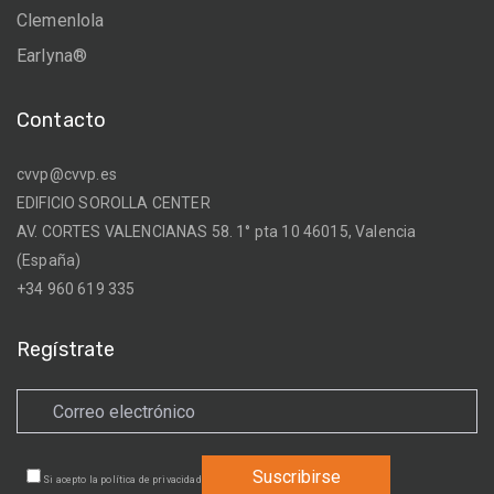
Clemenlola
Earlyna®
Contacto
cvvp@cvvp.es
EDIFICIO SOROLLA CENTER
AV. CORTES VALENCIANAS 58. 1° pta 10 46015, Valencia
(España)
+34 960 619 335
Regístrate
Si acepto la
política de privacidad