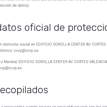
tección de datos).
datos oficial de protecc
 con domicilio social en EDIFICIO SOROLLA CENTER AV. CORTES
ctrónico: cvvp@cvvp.es.
yes Moratal, EDIFICIO SOROLLA CENTER AV. CORTES VALENCIANA
cvvp@cvvp.es.
recopilados
 y procesados ​​cuando navega en www.clubvvp.com son los sig