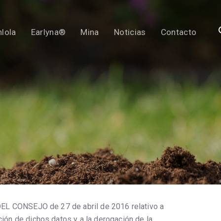
lola
Earlyna®
Mina
Noticias
Contacto
ONSEJO de 27 de abril de 2016 relativo a
ción de dichos datos y a la derogación de la