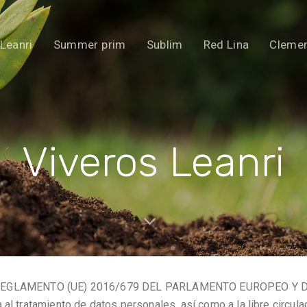
Leanri
Summer prim
Sublim
Red Lina
Clemen
Viveros Leanri
GLAMENTO (UE) 2016/679 DEL PARLAMENTO EUROPEO Y DEL C
 al tratamiento de datos personales, así como a la libre circula