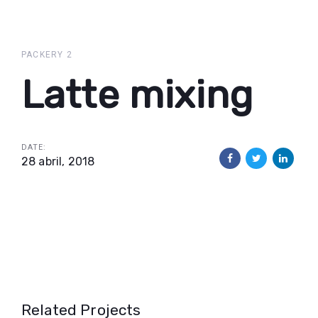
Skip
Skip
links
to
primary
PACKERY 2
navigation
Latte mixing
Skip
to
content
DATE:
28 abril, 2018
Related Projects