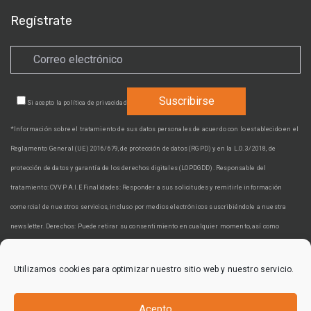
Regístrate
Si acepto la
política de privacidad
*Información sobre el tratamiento de sus datos personales de acuerdo con lo establecido en el
Reglamento General (UE) 2016/679, de protección de datos (RGPD) y en la L.O. 3/2018, de
protección de datos y garantía de los derechos digitales (LOPDGDD). Responsable del
tratamiento: CVVP A.I.E Finalidades: Responder a sus solicitudes y remitirle información
comercial de nuestros servicios, incluso por medios electrónicos suscribiéndole a nuestra
newsletter. Derechos: Puede retirar su consentimiento en cualquier momento, así como
acceder, rectificar, suprimir sus datos y demás derechos en cvvp@cvvp.es. Información adicional:
Puede ampliar la información en nuestra
Política de privacidad
Utilizamos cookies para optimizar nuestro sitio web y nuestro servicio.
Acepto