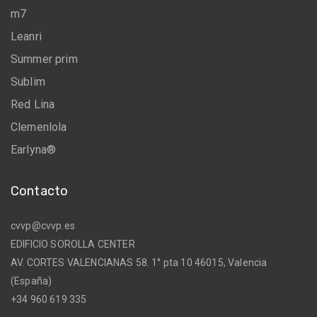
m7
Leanri
Summer prim
Sublim
Red Lina
Clemenlola
Earlyna®
Contacto
cvvp@cvvp.es
EDIFICIO SOROLLA CENTER
AV. CORTES VALENCIANAS 58. 1° pta 10 46015, Valencia
(España)
+34 960 619 335