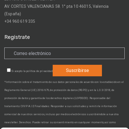
AV. CORTES VALENCIANAS 58. 1° pta 10 46015, Valencia
(España)
+34 960 619 335
Regístrate
Si acepto la
política de privacidad
*Información sobre el tratamiento de sus datos personales de acuerdo con lo establecido en el
Reglamento General (UE) 2016/679, de protección de datos (RGPD) y en la L.O. 3/2018, de
protección de datos y garantía de los derechos digitales (LOPDGDD). Responsable del
tratamiento: CVVP A.I.E Finalidades: Responder a sus solicitudes y remitirle información
comercial de nuestros servicios, incluso por medios electrónicos suscribiéndole a nuestra
newsletter. Derechos: Puede retirar su consentimiento en cualquier momento, así como