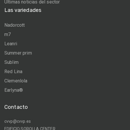
Últimas noticias del sector
Las variedades
Nadorcott
m7
Leanri
Summer prim
Sublim
Red Lina
Clemenlola
Earlyna®
Contacto
cvvp@cvvp.es
EDIFICIO SOROLLA CENTER