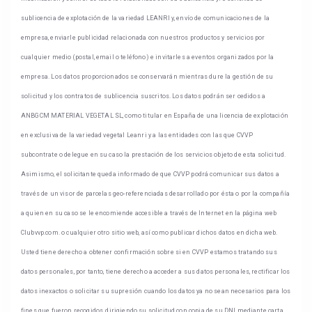
sublicencia de explotación de la variedad LEANRI y, envío de comunicaciones de la
empresa, enviarle publicidad relacionada con nuestros productos y servicios por
cualquier medio (postal, email o teléfono) e invitarles a eventos organizados por la
empresa. Los datos proporcionados se conservarán mientras dure la gestión de su
solicitud y los contratos de sublicencia suscritos. Los datos podrán ser cedidos a
ANBGCM MATERIAL VEGETAL SL, como titular en España de una licencia de explotación
en exclusiva de la variedad vegetal Leanri y a las entidades con las que CVVP
subcontrate o delegue en su caso la prestación de los servicios objeto de esta solicitud.
Asimismo, el solicitante queda informado de que CVVP podrá comunicar sus datos a
través de un visor de parcelas geo-referenciadas desarrollado por ésta o por la compañía
a quien en su caso se le encomiende accesible a través de Internet en la página web
Clubvvp.com. o cualquier otro sitio web, así como publicar dichos datos en dicha web.
Usted tiene derecho a obtener confirmación sobre si en CVVP estamos tratando sus
datos personales, por tanto, tiene derecho a acceder a sus datos personales, rectificar los
datos inexactos o solicitar su supresión cuando los datos ya no sean necesarios para los
fines que fueron recogidos, dirigiendo su solicitud con copia de su DNI mediante carta