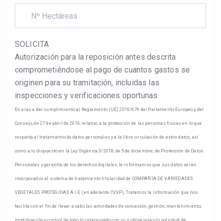
SOLICITA
Autorización para la reposición antes descrita
comprometiéndose al pago de cuantos gastos se
originen para su tramitación, incluidas las
inspecciones y verificaciones oportunas.
En aras a dar cumplimiento al Reglamento (UE) 2016/679 del Parlamento Europeo y del
Consejo, de 27 de abril de 2016, relativo a la protección de las personas físicas en lo que
respecta al tratamiento de datos personales y a la libre circulación de estos datos, así
como a lo dispuesto en la Ley Orgánica 3/2018, de 5 de diciembre, de Protección de Datos
Personales y garantía de los derechos digitales, le informamos que sus datos serán
incorporados al sistema de tratamiento titularidad de COMPAÑÍA DE VARIEDADES
VEGETALES PROTEGIDAS A.I.E. (en adelante CVVP), Tratamos la información que nos
facilita con el fin de llevar a cabo las actividades de concesión, gestión, mantenimiento,
modificación y control de todo lo relacionado con su sublicencia y/o solicitud de