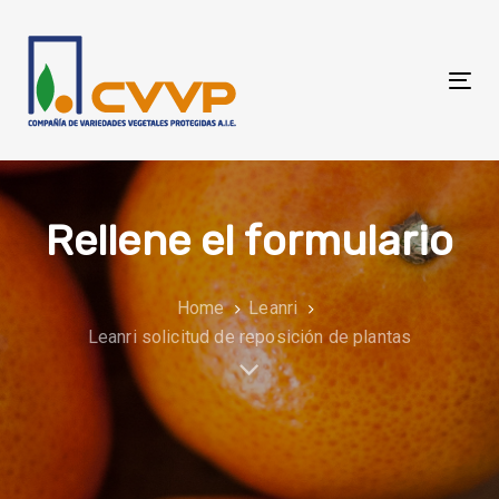
Skip
Skip
links
to
primary
Tog
navigation
nav
Skip
to
content
Rellene el formulario
Home
Leanri
Leanri solicitud de reposición de plantas