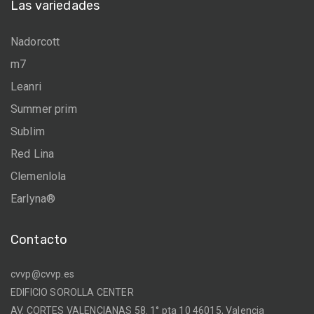
Las variedades
Nadorcott
m7
Leanri
Summer prim
Sublim
Red Lina
Clemenlola
Earlyna®
Contacto
cvvp@cvvp.es
EDIFICIO SOROLLA CENTER
AV. CORTES VALENCIANAS 58. 1° pta 10 46015, Valencia