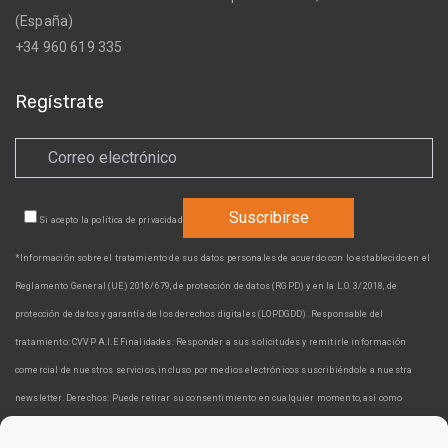
(España)
+34 960 619 335
Regístrate
Si acepto la
política de privacidad
*Información sobre el tratamiento de sus datos personales de acuerdo con lo establecido en el
Reglamento General (UE) 2016/679, de protección de datos (RGPD) y en la L.O. 3/2018, de
protección de datos y garantía de los derechos digitales (LOPDGDD). Responsable del
tratamiento: CVVP A.I.E Finalidades: Responder a sus solicitudes y remitirle información
comercial de nuestros servicios, incluso por medios electrónicos suscribiéndole a nuestra
newsletter. Derechos: Puede retirar su consentimiento en cualquier momento, así como
acceder, rectificar, suprimir sus datos y demás derechos en cvvp@cvvp.es. Información adicional: