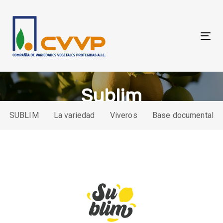
Skip
Skip
links
to
primary
Tog
navigation
nav
Skip
to
content
Sublim
SUBLIM
La variedad
Viveros
Base documental