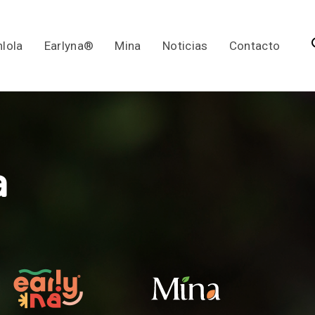
lola
Earlyna®
Mina
Noticias
Contacto
a