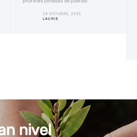
próximas jornadas de puertas
24 OCTUBRE, 2025
LAURIE
a
n
n
i
v
e
l