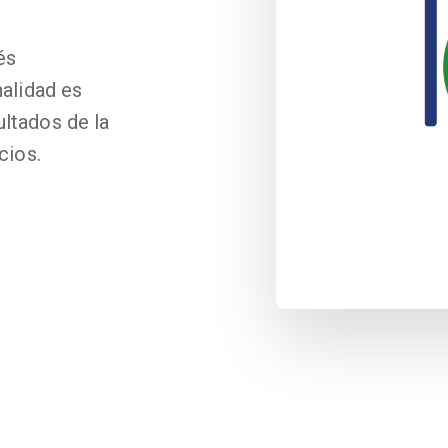
és
nalidad es
ultados de la
cios.