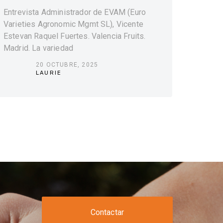
Entrevista Administrador de EVAM (Euro
Varieties Agronomic Mgmt SL), Vicente
Estevan Raquel Fuertes. Valencia Fruits.
Madrid. La variedad
20 OCTUBRE, 2025
LAURIE
Contactar