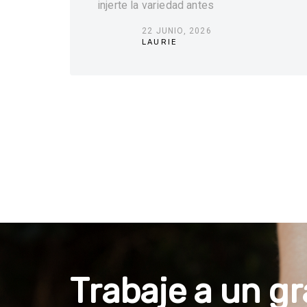
injerte la variedad antes
22 JUNIO, 2026
LAURIE
T
r
a
b
a
j
e
a
u
n
g
r