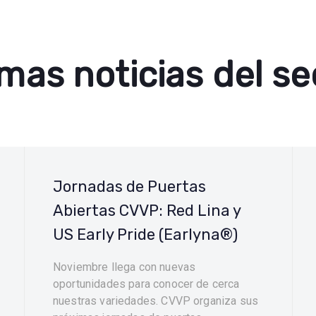
imas noticias del se
Jornadas de Puertas
Abiertas CVVP: Red Lina y
US Early Pride (Earlyna®)
Noviembre llega con nuevas
oportunidades para conocer de cerca
nuestras variedades. CVVP organiza sus