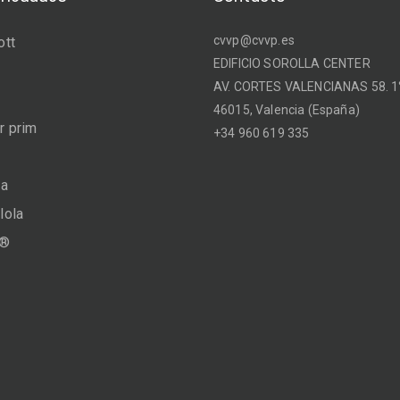
cvvp@cvvp.es
ott
EDIFICIO SOROLLA CENTER
AV. CORTES VALENCIANAS 58. 1°
46015, Valencia (España)
 prim
+34 960 619 335
na
lola
a®