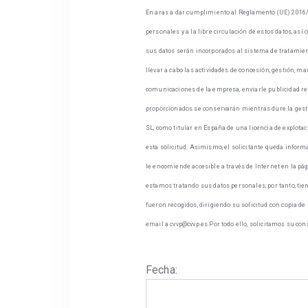
En aras a dar cumplimiento al Reglamento (UE) 2016/679
personales y a la libre circulación de estos datos, as
sus datos serán incorporados al sistema de tratamie
llevar a cabo las actividades de concesión, gestión, m
comunicaciones de la empresa, enviarle publicidad rel
proporcionados se conservarán mientras dure la gest
SL, como titular en España de una licencia de explotac
esta solicitud. Asimismo, el solicitante queda inform
le encomiende accesible a través de Internet en la pá
estamos tratando sus datos personales, por tanto, tien
fueron recogidos, dirigiendo su solicitud con copia de 
email a cvvp@cvvp.es Por todo ello, solicitamos su co
Fecha: