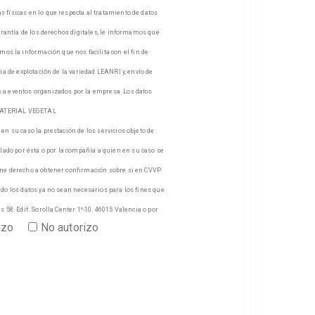
s físicas en lo que respecta al tratamiento de datos
garantía de los derechos digitales, le informamos que
s la información que nos facilita con el fin de
ia de explotación de la variedad LEANRI y, envío de
es a eventos organizados por la empresa. Los datos
M MATERIAL VEGETAL
en su caso la prestación de los servicios objeto de
lado por ésta o por la compañía a quien en su caso se
iene derecho a obtener confirmación sobre si en CVVP
ndo los datos ya no sean necesarios para los fines que
 58. Edif. Sorolla Center 1º-10. 46015 Valencia o por
izo
No autorizo