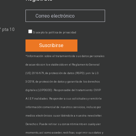
 pta 10
Si acepto la
política de privacidad
*Información sobre el tratamiento de sus datos personales
de acuerdo con lo establecido en el Reglamento General
(UE) 2016/679, de protección de datos (RGPD) y en la L.O.
3/2018, de protección de datos y garantía de los derechos
digitales (LOPDGDD). Responsable del tratamiento: CVVP
A.I.E Finalidades: Responder a sus solicitudes y remitirle
información comercial de nuestros servicios, incluso por
medios electrónicos suscribiéndole a nuestra newsletter.
Derechos: Puede retirar su consentimiento en cualquier
momento, así como acceder, rectificar, suprimir sus datos y