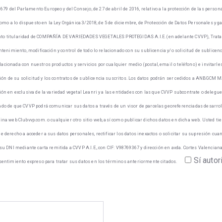
 del Parlamento Europeo y del Consejo, de 27 de abril de 2016, relativo a la protección de las persona
í como a lo dispuesto en la Ley Orgánica 3/2018, de 5 de diciembre, de Protección de Datos Personales y 
nto titularidad de COMPAÑÍA DE VARIEDADES VEGETALES PROTEGIDAS A.I.E. (en adelante CVVP), Tratamo
antenimiento, modificación y control de todo lo relacionado con su sublicencia y/o solicitud de sublicenc
acionada con nuestros productos y servicios por cualquier medio (postal, email o teléfono) e invitarl
ión de su solicitud y los contratos de sublicencia suscritos. Los datos podrán ser cedidos a ANBGC
ión en exclusiva de la variedad vegetal Leanri y a las entidades con las que CVVP subcontrate o delegue 
ado de que CVVP podrá comunicar sus datos a través de un visor de parcelas georeferenciadas desarrol
gina web Clubvvp.com. o cualquier otro sitio web, así como publicar dichos datos en dicha web. Usted t
e derecho a acceder a sus datos personales, rectificar los datos inexactos o solicitar su supresión cua
su DNI mediante carta remitida a CVVP A.I.E., con CIF: V98769367 y dirección en avda. Cortes Valencianas
Sí autor
nsentimiento expreso para tratar sus datos en los términos anteriormente citados.