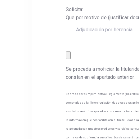
Solicita:
Que por motivo de (justificar d
Adjudicación por herencia
Se proceda a moficiar la titulari
constan en el apartado anterior.
En aras a dar cumplimiento al Reglamento (UE) 2016/679
personales y a la libre circulación de estos datos, as
sus datos serán incorporados al sistema de tratamient
la información que nos facilita con el fin de llevar a 
relacionada con nuestros productos y servicios por cua
contratos de sublicencia suscritos. Los datos serán c