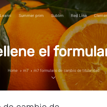
Leanri
Summer prim
Sublim
Red Lina
Clemen
llene el formula
Home
m7
m7 formulario de cambio de titularidad