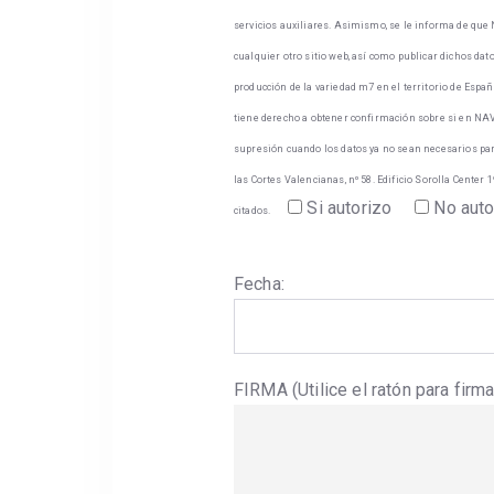
servicios auxiliares. Asimismo, se le informa de que 
cualquier otro sitio web, así como publicar dichos da
producción de la variedad m7 en el territorio de Españ
tiene derecho a obtener confirmación sobre si en NAVE
supresión cuando los datos ya no sean necesarios para
las Cortes Valencianas, nº 58. Edificio Sorolla Center
Si autorizo
No auto
citados.
Fecha:
FIRMA (Utilice el ratón para firma