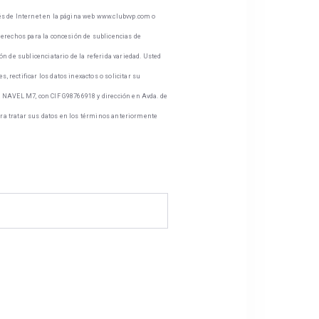
vés de Internet en la página web www.clubvvp.com o
derechos para la concesión de sublicencias de
n de sublicenciatario de la referida variedad. Usted
rectificar los datos inexactos o solicitar su
a NAVEL M7, con CIF G98766918 y dirección en Avda. de
para tratar sus datos en los términos anteriormente