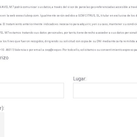
NAVEL M7 podrá comunicar sus datos, a través del visor de parcelas geo-referenciadas accesible a tra
tos en la web www.clubvvp.com. Igualmente serán cedidos a GCM CITRUS, SL, titular en exclusiva de los 
a. El tratamiento anteriormente indicado es necesario para adquirir, y en su caso, mantener su condició
L M7 estamos tratando sus datos personales, por tanto, tiene derecho a acceder a sus datos personales, 
 los fines que fueron recogidos, dirigiendo su solicitud con copia de su DNI mediante carta remitida 
 1º-10. 46015 Valencia o por email a cvvp@cvvp.es Por todo ello, solicitamos su consentimiento expreso 
rizo
Lugar:
r):