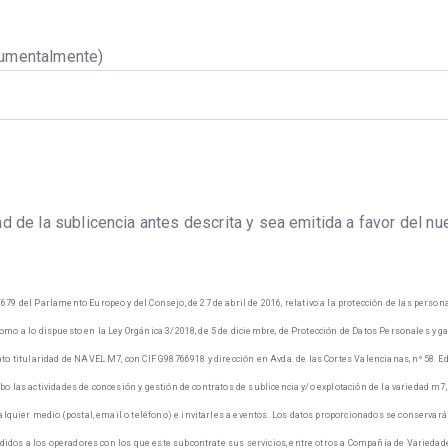
ocumentalmente)
dad de la sublicencia antes descrita y sea emitida a favor del n
 del Parlamento Europeo y del Consejo, de 27 de abril de 2016, relativo a la protección de las persona
í como a lo dispuesto en la Ley Orgánica 3/2018, de 5 de diciembre, de Protección de Datos Personales y 
o titularidad de NAVEL M7, con CIF G98766918 y dirección en Avda. de las Cortes Valencianas, nº 58. Ed
cabo las actividades de concesión y gestión de contratos de sublicencia y/o explotación de la variedad m
lquier medio (postal, email o teléfono) e invitarles a eventos. Los datos proporcionados se conservará
edidos a los operadores con los que este subcontrate sus servicios, entre otros a Compañía de Varied