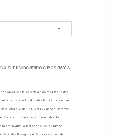
uevo sublicenciatario cuyos datos
s físicas en lo que respecta al tratamiento de datos
garantía de los derechos digitales, le informamos que
ificio Sorolla Center 1º-10. 46015 Valencia. Tratamos
7, envío de comunicaciones, enviarle publicidad
n mientras dure la gestión de su solicitud y los
ades Vegetales Protegidas AIE como prestadora de