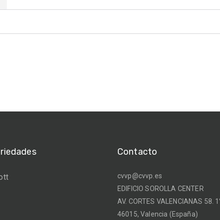
ariedades
Contacto
cvvp@cvvp.es
ott
EDIFICIO SOROLLA CENTER
AV. CORTES VALENCIANAS 58. 1°
46015, Valencia (España)