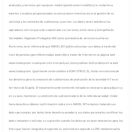
productos y servicios por cualquier medio (postal, email o teléfono) e invitarles a
eventos. Los datos proporcionados se conservarán mientras dure la gestión de su
solicitud y los contratos de sublicencia suscritos. Los datos serán cedidos a los
operadores con los que este subcontrate sus servicios, entre otros a Compañía de
Variedades Vegetales Protegidas AIE como prestadora de servicios auxiliares.
Asimismo, se le informa de que NAVEL M7 podrá comunicar sus datos, a través del
visor de parcelas geo-referenciadas accesible a través de Internet en la página web
www.clubvvp.com o cualquier otro sitio web, así como publicar dichos datos en la web
www.clubvvp.com. Igualmente serán cedidos a GCM CITRUS, SL, titular en exclusiva de
los derechos para la concesión de sublicencias de producción de la variedad m7 en el
territorio de España. El tratamiento anteriormente indicado es necesario para adquirir, y
en su caso, mantener su condición de sublicenciatario de la referida variedad. Usted
tiene derecho a obtener confirmación sobre si en NAVEL M7 estamos tratando sus
datos personales, por tanto, tiene derecho a acceder a sus datos personales, rectificar los
datos inexactos o solicitar su supresión cuando los datos ya no sean necesarios para los
fines que fueron recogidos, dirigiendo su solicitud con copia de su DNI mediante carta