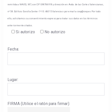
remitida a NAVEL M7, con CIF G98766918 y dirección en Avda. de las Cortes Valencianas,
nº 58. Edificio Sorolla Center 1º-10. 46015 Valencia o por email a cvvp@cvvp.es Por todo
ello, solicitamos su consentimiento expreso para tratar sus datos en los términos
anteriormente citados.
Si autorizo
No autorizo
Fecha:
Lugar:
FIRMA (Utilice el ratón para firmar):