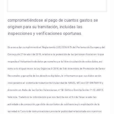
comprometiéndose al pago de cuantos gastos se
originen para su tramitación, incluidas las
inspecciones y verificaciones oportunas.
En aras a dar cumplimiento al Reglamento (UE) 2016/679 del Parlamento Europeo y del
Consejo, de 27 de abril de 2016, relativo a la protección de las personas físicas en lo que
respecta al tratamiento de datos personales y a la libre circulación de estos datos, así
como a lo dispuesto en la Ley Orgánica 3/2018, de 5 de diciembre, de Protección de Datos
Personales y garantía de los derechos digitales, le informamos que sus datos serán
incorporados al sistema de tratamiento titularidad de NAVEL M7, con CIF G98766918 y
dirección en Avda. de las Cortes Valencianas, nº 58. Edificio Sorolla Center 1º-10. 46015
Valencia. Tratamos la información que nos facilita con el fin de llevar a cabo las
actividades de concesión y gestión de contratos de sublicencia y/o explotación de la
variedad m7, envío de comunicaciones, enviarle publicidad relacionada con nuestros