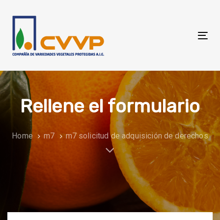
Skip
Skip
links
to
primary
Tog
navigation
nav
Skip
to
content
Rellene el formulario
Home
m7
m7 solicitud de adquisición de derechos