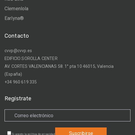
Clemenlola
Earlyna®
Contacto
cvvp@cvvp.es
EDIFICIO SOROLLA CENTER
AV. CORTES VALENCIANAS 58. 1° pta 10 46015, Valencia
(España)
+34 960 619 335
Regístrate
Si acepto la
política de privacidad