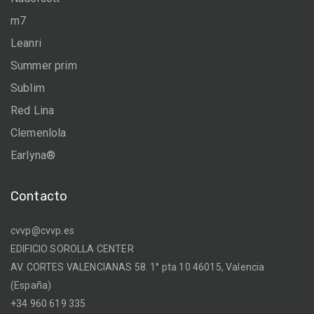
m7
Leanri
Summer prim
Sublim
Red Lina
Clemenlola
Earlyna®
Contacto
cvvp@cvvp.es
EDIFICIO SOROLLA CENTER
AV. CORTES VALENCIANAS 58. 1° pta 10 46015, Valencia
(España)
+34 960 619 335