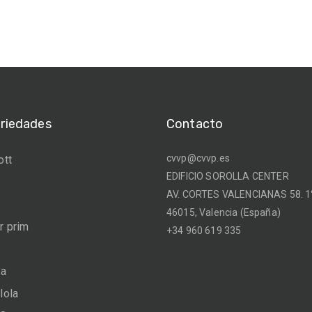
ariedades
Contacto
cvvp@cvvp.es
ott
EDIFICIO SOROLLA CENTER
AV. CORTES VALENCIANAS 58. 1°
46015, Valencia (España)
 prim
+34 960 619 335
na
lola