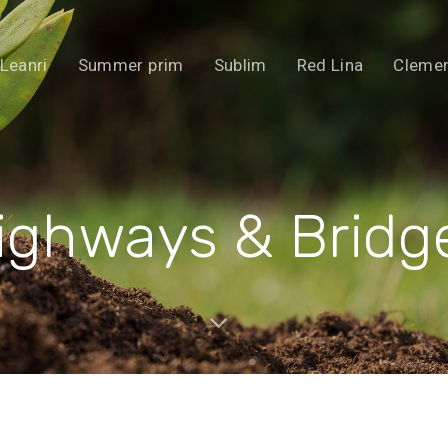
Leanri
Summer prim
Sublim
Red Lina
Clemen
ighways & Bridg