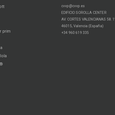
cvvp@cvvp.es
ott
EDIFICIO SOROLLA CENTER
AV. CORTES VALENCIANAS 58. 1°
46015, Valencia (España)
 prim
+34 960 619 335
na
lola
a®