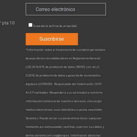
 pta 10
Si acepto la
política de privacidad
*Información sobre el tratamiento de sus datos personales
de acuerdo con lo establecido en el Reglamento General
(UE) 2016/679, de protección de datos (RGPD) y en la L.O.
3/2018, de protección de datos y garantía de los derechos
digitales (LOPDGDD). Responsable del tratamiento: CVVP
A.I.E Finalidades: Responder a sus solicitudes y remitirle
información comercial de nuestros servicios, incluso por
medios electrónicos suscribiéndole a nuestra newsletter.
Derechos: Puede retirar su consentimiento en cualquier
momento, así como acceder, rectificar, suprimir sus datos y
demás derechos en cvvp@cvvp.es. Información adicional: