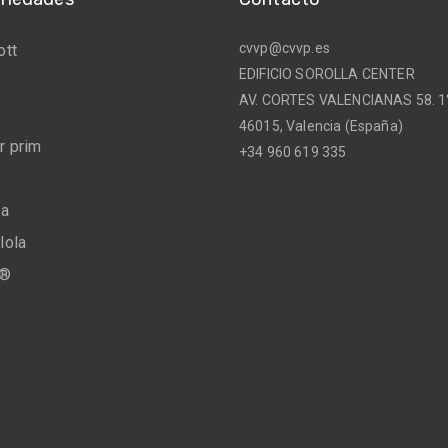
cvvp@cvvp.es
ott
EDIFICIO SOROLLA CENTER
AV. CORTES VALENCIANAS 58. 1°
46015, Valencia (España)
 prim
+34 960 619 335
na
lola
a®