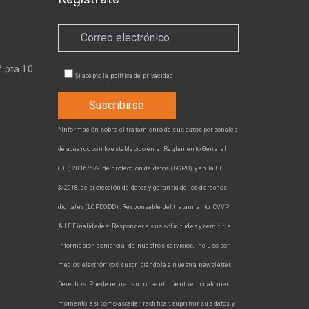
 pta 10
Si acepto la
política de privacidad
*Información sobre el tratamiento de sus datos personales
de acuerdo con lo establecido en el Reglamento General
(UE) 2016/679, de protección de datos (RGPD) y en la L.O.
3/2018, de protección de datos y garantía de los derechos
digitales (LOPDGDD). Responsable del tratamiento: CVVP
A.I.E Finalidades: Responder a sus solicitudes y remitirle
información comercial de nuestros servicios, incluso por
medios electrónicos suscribiéndole a nuestra newsletter.
Derechos: Puede retirar su consentimiento en cualquier
momento, así como acceder, rectificar, suprimir sus datos y