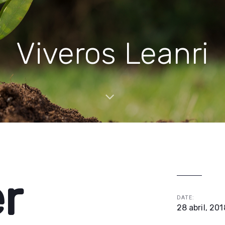
Viveros Leanri
r
DATE:
28 abril, 201