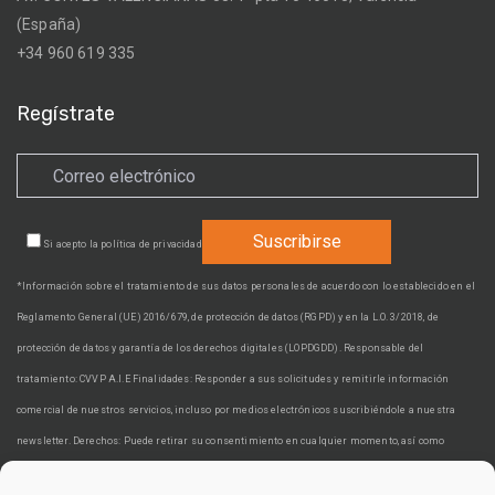
(España)
+34 960 619 335
Regístrate
Si acepto la
política de privacidad
*Información sobre el tratamiento de sus datos personales de acuerdo con lo establecido en el
Reglamento General (UE) 2016/679, de protección de datos (RGPD) y en la L.O. 3/2018, de
protección de datos y garantía de los derechos digitales (LOPDGDD). Responsable del
tratamiento: CVVP A.I.E Finalidades: Responder a sus solicitudes y remitirle información
comercial de nuestros servicios, incluso por medios electrónicos suscribiéndole a nuestra
newsletter. Derechos: Puede retirar su consentimiento en cualquier momento, así como
acceder, rectificar, suprimir sus datos y demás derechos en cvvp@cvvp.es. Información adicional: