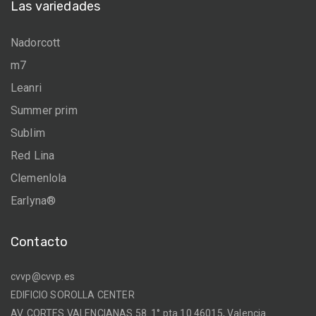
Las variedades
Nadorcott
m7
Leanri
Summer prim
Sublim
Red Lina
Clemenlola
Earlyna®
Contacto
cvvp@cvvp.es
EDIFICIO SOROLLA CENTER
AV. CORTES VALENCIANAS 58. 1° pta 10 46015, Valencia