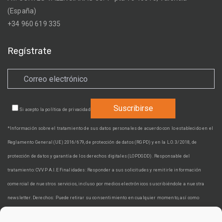
(España)
+34 960 619 335
Regístrate
Si acepto la
política de privacidad
*Información sobre el tratamiento de sus datos personales de acuerdo con lo establecido en el
Reglamento General (UE) 2016/679, de protección de datos (RGPD) y en la L.O. 3/2018, de
protección de datos y garantía de los derechos digitales (LOPDGDD). Responsable del
tratamiento: CVVP A.I.E Finalidades: Responder a sus solicitudes y remitirle información
comercial de nuestros servicios, incluso por medios electrónicos suscribiéndole a nuestra
newsletter. Derechos: Puede retirar su consentimiento en cualquier momento, así como
acceder, rectificar, suprimir sus datos y demás derechos en cvvp@cvvp.es. Información adicional: