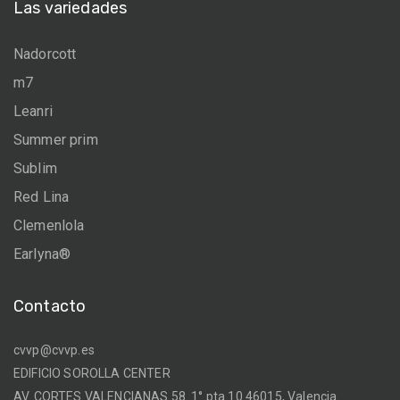
Las variedades
Nadorcott
m7
Leanri
Summer prim
Sublim
Red Lina
Clemenlola
Earlyna®
Contacto
cvvp@cvvp.es
EDIFICIO SOROLLA CENTER
AV. CORTES VALENCIANAS 58. 1° pta 10 46015, Valencia