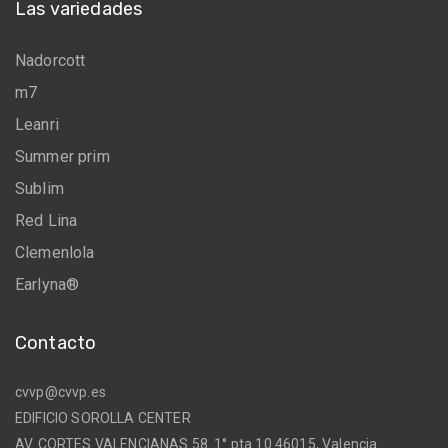
Las variedades
Nadorcott
m7
Leanri
Summer prim
Sublim
Red Lina
Clemenlola
Earlyna®
Contacto
cvvp@cvvp.es
EDIFICIO SOROLLA CENTER
AV. CORTES VALENCIANAS 58. 1° pta 10 46015, Valencia