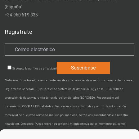
(España)
+34 960 619 335
Regístrate
Si acepto la
política de privacidad
*Información sobre el tratamiento de sus datos personales de acuerdo con lo establecido en el
Reglamento General (UE) 2016/679, de protección de datos (RGPD) y en la L.O. 3/2018, de
protección de datos y garantía de los derechos digitales (LOPDGDD). Responsable del
tratamiento: CVVP A.I.E Finalidades: Responder a sus solicitudes y remitirle información
comercial de nuestros servicios, incluso por medios electrónicos suscribiéndole a nuestra
newsletter. Derechos: Puede retirar su consentimiento en cualquier momento, así como
acceder, rectificar, suprimir sus datos y demás derechos en cvvp@cvvp.es. Información adicional: