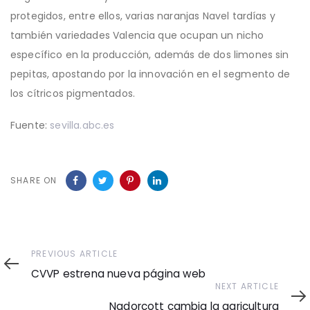
protegidos, entre ellos, varias naranjas Navel tardías y
también variedades Valencia que ocupan un nicho
específico en la producción, además de dos limones sin
pepitas, apostando por la innovación en el segmento de
los cítricos pigmentados.
Fuente:
sevilla.abc.es
SHARE ON
Previous
PREVIOUS ARTICLE
Article
CVVP estrena nueva página web
Next
NEXT ARTICLE
Article
Nadorcott cambia la agricultura