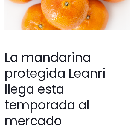
Post
navigation
La mandarina
protegida Leanri
llega esta
temporada al
mercado